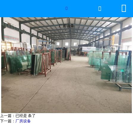


网站首页

厂房设备

世界杯官方网页版
厂房设备
产品中心
新闻中心
工程案例
厂房设备
视频中心
联系我们
上一篇：已经是 条了
下一篇：
厂房设备