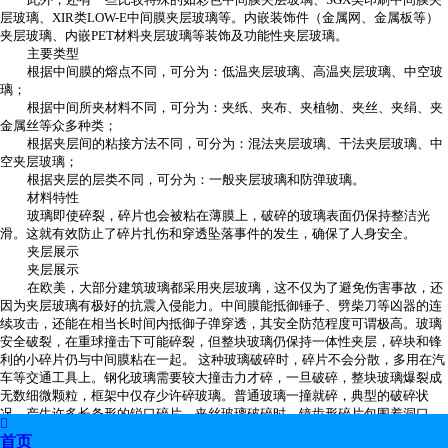
层玻璃、XIR类LOW-E中间膜夹层玻璃等。内嵌装饰件（金属网、金属板等）
夹层玻璃、内嵌PET材料夹层玻璃等装饰及功能性夹层玻璃。
主要类型
根据中间膜的熔点不同，可分为：低温夹层玻璃、高温夹层玻璃、中空玻
璃；
根据中间所夹材料不同，可分为：夹纸、夹布、夹植物、夹丝、夹绢、夹
金属丝等众多种类；
根据夹层间的粘接方法不同，可分为：混法夹层玻璃、干法夹层玻璃、中
空夹层玻璃；
根据夹层的层类不同，可分为：一般夹层玻璃和防弹玻璃。
材料特性
玻璃即使碎裂，碎片也会被粘在薄膜上，破碎的玻璃表面仍保持整洁光
滑。这就有效防止了碎片扎伤和穿透坠落事件的发生，确保了人身安全。
夹层展示
夹层展示
在欧美，大部分建筑玻璃都采用夹层玻璃，这不仅为了避免伤害事故，还
因为夹层玻璃有极好的抗震入侵能力。中间膜能抵御锤子、劈柴刀等凶器的连
续攻击，还能在相当长时间内抵御子弹穿透，其安全防范程度可谓极高。玻璃
安全破裂，在重球撞击下可能碎裂，但整块玻璃仍保持一体性夹层，碎块和锋
利的小碎片仍与中间膜粘在一起。 这种玻璃破碎时，碎片不会分散，多用在汽
车等交通工具上。钢化玻璃需要较大撞击力才碎，一旦破碎，整块玻璃爆裂成
无数细微颗粒，框架中仅存少许碎玻璃。普通玻璃一撞就碎，典型的破碎状
况，产生许多长条形的锐口碎片。夹丝玻璃破碎时，镜齿形碎片包围着洞口，

且在穿透点四周留有较多玻璃碎片，金属丝断裂长短不一。
首页