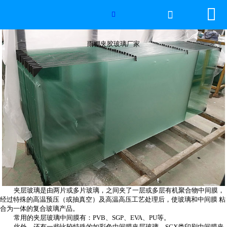


网站首页

雨棚夹胶玻璃厂家

世界杯官方网页版
雨棚夹胶玻璃厂家
产品中心
新闻中心
工程案例
厂房设备
视频中心
夹层玻璃是由两片或多片玻璃，之间夹了一层或多层有机聚合物中间膜，
联系我们
经过特殊的高温预压（或抽真空）及高温高压工艺处理后，使玻璃和中间膜 粘
合为一体的复合玻璃产品。
常用的夹层玻璃中间膜有：PVB、SGP、EVA、PU等。
此外，还有一些比较特殊的如彩色中间膜夹层玻璃、SGX类印刷中间膜夹