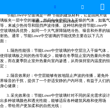


网站首页

节能Lowe中空玻璃是怎么节能的

节能
Lowe
中空玻璃是一种 节能的建筑材料，它是由两片玻
世界杯官方网页版
璃板夹一层中空的玻璃，然后向中空层注入干燥的气体，如氩气
节能Lowe中空玻璃是怎么节能的
等，来减少热传导和阻挡声波传播。这种结构使得节能
Lowe
中
空玻璃独具优势，如同一个大气屏障隔绝冷热、噪音和外界的辐
产品中心
射热。通常，节能
Lowe
中空玻璃的节能优势主要在以下几方
面：
新闻中心
1.
隔热性能强：节能
Lowe
中空玻璃的中空层注入干燥气体，
使得玻璃板之间的热传导减少，能够在冬季阻止室内热量向外散
工程案例
发，而在夏季防止室外热量向室内渗透，从而保持室内温度的恒
定；
厂房设备
2.
隔音效果好：中空层能够有效地阻止声波的传播，避免外
界噪音的干扰，提供了一个舒适安静的户内环境，有益于人们的
视频中心
身心健康；
联系我们
3.
采光效果佳：节能
Lowe
中空玻璃针对不同的采光需求设计
出多种玻璃颜色和透光性能，能够适应各种建筑风格和使用场
合，带给用户更加柔和的自然光线；