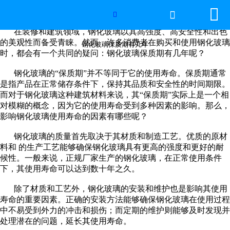


网站首页

钢化玻璃保质期有几年

在装修和建筑领域，钢化玻璃以其高强度、高安全性和出色
世界杯官方网页版
的美观性而备受青睐。然而，许多消费者在购买和使用钢化玻璃
钢化玻璃保质期有几年
时，都会有一个共同的疑问：钢化玻璃保质期有几年呢？
产品中心
钢化玻璃的“保质期”并不等同于它的使用寿命。保质期通常
是指产品在正常储存条件下，保持其品质和安全性的时间期限。
新闻中心
而对于钢化玻璃这种建筑材料来说，其“保质期”实际上是一个相
对模糊的概念，因为它的使用寿命受到多种因素的影响。那么，
影响钢化玻璃使用寿命的因素有哪些呢？
工程案例
钢化玻璃的质量首先取决于其材质和制造工艺。优质的原材
厂房设备
料和 的生产工艺能够确保钢化玻璃具有更高的强度和更好的耐
候性。一般来说，正规厂家生产的钢化玻璃，在正常使用条件
下，其使用寿命可以达到数十年之久。
视频中心
除了材质和工艺外，钢化玻璃的安装和维护也是影响其使用
联系我们
寿命的重要因素。正确的安装方法能够确保钢化玻璃在使用过程
中不易受到外力的冲击和损伤；而定期的维护则能够及时发现并
处理潜在的问题，延长其使用寿命。