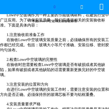


网站首页

节能Lowe中空玻璃安装验收标准

Lowe
中空玻璃作为一种主要的节能玻璃材料，在建筑行业中
世界杯官方网页版
广泛应用。为了确保安装质量，我们应遵循相关的安装验收标
节能Lowe中空玻璃安装验收标准
准。下面是具体内容：
产品中心
1.
注意验收前准备工作
在验收
Lowe
中空玻璃安装质量之前，必须确保所有的安装工
新闻中心
作都已经完成。包括：玻璃大小等尺寸准确、安装位移、密封胶
均匀涂布。
工程案例
2.
检查
Lowe
中空玻璃的完整性
在验收时您需要检查
Lowe
中空玻璃是否有破损或者其他缺
厂房设备
陷，如果有破损或者其他缺陷的话需要重新更换完好的中空玻
璃。
视频中心
3.
注意安装的位置和方向
在进行
Lowe
中空玻璃的安装工作时，需要注意安装的位置和
联系我们
方向是否正确。必须保持所的玻璃芯板不要与铝框重叠。
4.
安装质量要求严格