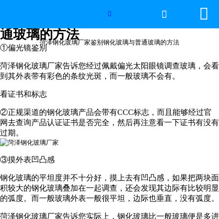


网站首页

菏泽钢化玻璃厂家鉴别钢化玻璃与普

通玻璃的方法
世界杯官方网页版
菏泽钢化玻璃厂家鉴别钢化玻璃与普通玻璃的方法
①偏光镜鉴别
产品中心
菏泽钢化玻璃厂家告诉您经过佩戴偏光太阳眼镜调查玻璃，会看
到其外表带有彩色的条纹光斑，而一般玻璃不会有。
新闻中心
看证书和标志
工程案例
②正规渠道的钢化玻璃产品会带有CCC标志，而且能够经过官
网去查询产品认证证书是否完全，然后再注意看一下证书有没有
过期。
厂房设备
③摸外表凹凸感
视频中心
钢化玻璃的平坦度并不十分好，摸上去有凹凸感，如果把两块面
联系我们
积较大的钢化玻璃叠加在一起调查，还会发现其边际有比较明显
的弧度。而一般玻璃外表一般很平坦，边际也垂直，没有弧度。
菏泽钢化玻璃厂家告诉您实际上，钢化玻璃比一般玻璃便是多进