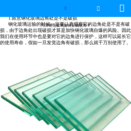


网站首页

菏泽钢化玻璃如何正确使用？

1.
留意钢化玻璃边角处是不是破损
世界杯官方网页版
钢化玻璃运输的时候一定要认真观察它的边角处是不是有破
菏泽钢化玻璃如何正确使用？
损，由于边角处出现破损才算是加快钢化玻璃自爆的风险。因此
我们在使用环节中也是要对它的边角进行保护，这样可以延长它
产品中心
的
使用寿命，假如一旦发觉边角有破损，那么就千万别使用了。
新闻中心
工程案例
厂房设备
视频中心
联系我们