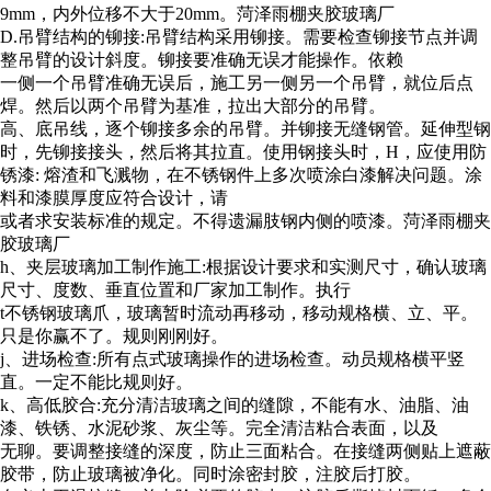
9mm，内外位移不大于20mm。菏泽雨棚夹胶玻璃厂
D.吊臂结构的铆接:吊臂结构采用铆接。需要检查铆接节点并调
整吊臂的设计斜度。铆接要准确无误才能操作。依赖
一侧一个吊臂准确无误后，施工另一侧另一个吊臂，就位后点
焊。然后以两个吊臂为基准，拉出大部分的吊臂。
高、底吊线，逐个铆接多余的吊臂。并铆接无缝钢管。延伸型钢
时，先铆接接头，然后将其拉直。使用钢接头时，H，应使用防
锈漆: 熔渣和飞溅物，在不锈钢件上多次喷涂白漆解决问题。涂
料和漆膜厚度应符合设计，请
或者求安装标准的规定。不得遗漏肢钢内侧的喷漆。菏泽雨棚夹
胶玻璃厂
h、夹层玻璃加工制作施工:根据设计要求和实测尺寸，确认玻璃
尺寸、度数、垂直位置和厂家加工制作。执行
t不锈钢玻璃爪，玻璃暂时流动再移动，移动规格横、立、平。
只是你赢不了。规则刚刚好。
j、进场检查:所有点式玻璃操作的进场检查。动员规格横平竖
直。一定不能比规则好。
k、高低胶合:充分清洁玻璃之间的缝隙，不能有水、油脂、油
漆、铁锈、水泥砂浆、灰尘等。完全清洁粘合表面，以及
无聊。要调整接缝的深度，防止三面粘合。在接缝两侧贴上遮蔽
胶带，防止玻璃被净化。同时涂密封胶，注胶后打胶。