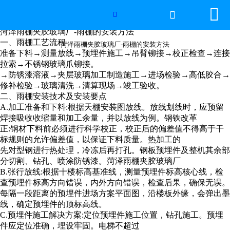


网站首页

菏泽雨棚夹胶玻璃厂-雨棚的安装方法

菏泽雨棚夹胶玻璃厂-雨棚的安装方法
世界杯官方网页版
一、雨棚工艺流程
菏泽雨棚夹胶玻璃厂-雨棚的安装方法
准备下料→测量放线→预埋件施工→吊臂铆接→校正检查→连接
拉索→不锈钢玻璃爪铆接。
产品中心
→防锈漆溶液→夹层玻璃加工制造施工→进场检验→高低胶合→
修补检验→玻璃清洗→清算现场→竣工验收。
新闻中心
二、雨棚安装技术及安装要点
A.加工准备和下料:根据天棚安装图放线。放线划线时，应预留
工程案例
焊接吸收收缩量和加工余量，并以放线为例。钢铁改革
正:钢材下料前必须进行科学校正，校正后的偏差值不得高于干
标规则的允许偏差值，以保证下料质量。热加工的
厂房设备
先对型钢进行热处理，冷冻后再打孔。钢板预埋件及整机其余部
分切割、钻孔、喷涂防锈漆。菏泽雨棚夹胶玻璃厂
视频中心
B.张行放线:根据十楼标高基准线，测量预埋件标高核心线，检
查预埋件标高方向错误，内外方向错误，检查后果，确保无误。
每隔一段距离的预埋件进场方案平面图，沿楼板外缘，会弹出墨
联系我们
线，确定预埋件的顶标高线。
C.预埋件施工解决方案:定位预埋件施工位置，钻孔施工。预埋
件应定位准确，埋设牢固。电梯不超过