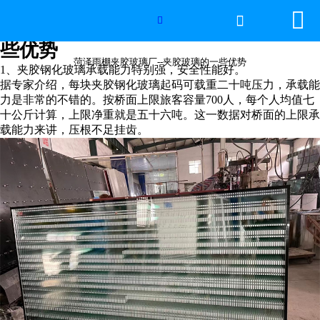


网站首页

菏泽雨棚夹胶玻璃厂--夹胶玻璃的一

些优势
世界杯官方网页版
菏泽雨棚夹胶玻璃厂--夹胶玻璃的一些优势
1、夹胶钢化玻璃承载能力特别强，安全性能好。
据专家介绍，每块
夹胶钢化玻璃起码可载重二十吨压力，承载能
产品中心
力是非常的不错的。按桥面上限旅客容量700人，每个人均值七
十公斤计算，上限净重就是五十六吨。这一数据对桥面的上限承
新闻中心
载能力来讲，压根不足挂齿。
工程案例
厂房设备
视频中心
联系我们