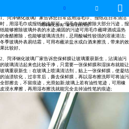


网站首页

菏泽钢化玻璃厂家清理好方法

1、菏泽钢化玻璃厂家告诉您日常运用湿毛巾、报纸在日常清洁
世界杯官方网页版
时，用湿毛巾或报纸擦洗即可，湿毛巾能够擦除大部分污迹，报
菏泽钢化玻璃厂家清理好方法
纸能够擦除玻璃外表的水迹;顽固的污迹可用毛巾蘸啤酒或温热
的食醋擦除，也能够玻璃清洗剂，忌用酸碱性较强的溶液清洁;
产品中心
冬季玻璃外表易结霜，可用布蘸浓盐水或白酒来擦洗，带来的效
果比较好。
新闻中心
2、菏泽钢化玻璃厂家告诉您保鲜膜让玻璃重获新生，沾满油污
的玻璃清洁起来也比较干净，只需要一张保鲜膜和湿抹布就能让
工程案例
玻璃重获新生：在玻璃上喷满清洁剂，贴上一张保鲜膜，使凝结
的油渍软化，过非常后，撕去保鲜膜，再以湿布擦洗即可将油污
厂房设备
全部擦去，不留痕迹，光滑如新;玻璃上若有油性笔迹，可用橡
皮浸水摩擦，再用湿布擦洗就能完全去掉油性笔的痕迹;
视频中心
联系我们