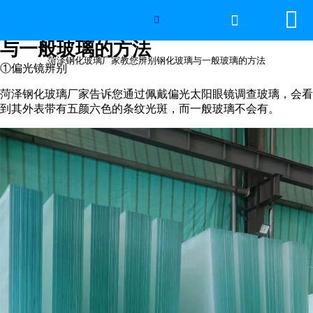


网站首页

菏泽钢化玻璃厂家教您辨别钢化玻璃

与一般玻璃的方法
世界杯官方网页版
菏泽钢化玻璃厂家教您辨别钢化玻璃与一般玻璃的方法
①偏光镜辨别
产品中心
菏泽钢化玻璃厂家告诉您通过佩戴偏光太阳眼镜调查玻璃，会看
到其外表带有五颜六色的条纹光斑，而一般玻璃不会有。
新闻中心
工程案例
厂房设备
视频中心
联系我们