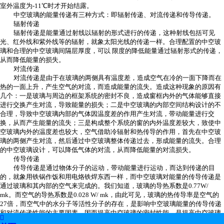
室外温度为-11℃时才开始结露。
中空玻璃的能量传递有三种方式：即辐射传递、对流传递和传导传递。
辐射传递
辐射传递是能量通过射线以辐射的形式进行的传递，这种射线包括可见
光、红外线和紫外线等的辐射，就象太阳光线的传递一样。合理配置的中空玻
璃和合理的中空玻璃间隔层厚度，可以 限度的降低能量通过辐射形式的传递，
从而降低能量的损失。
对流传递
对流传递是由于在玻璃的两侧具有温度差，造成空气在冷的一面下降而在
热的一面上升，产生空气的对流，而造成能量的流失。造成这种现象的原因有
几个：一是玻璃与周边的框架系统的密封不良，造成窗框内外的气体能够直接
进行交换产生对流，导致能量的损失；二是中空玻璃的内部空间结构设计的不
合理，导致中空玻璃内部的气体因温度差的作用产生对流，带动能量进行交
换，从而产生能量的流失；三是构成整个系统的窗的内外温度差较大，致使中
空玻璃内外的温度差也较大，空气借助冷辐射和热传导的作用，首先在中空玻
璃的两侧产生对流，然后通过中空玻璃整体传递过去，形成能量的流失。合理
的中空玻璃设计，可以降低气体的对流，从而降低能量的对流损失。
传导传递
传导传递是通过物体分子的运动，带动能量进行运动，而达到传递的目
的，就象用铁锅作饭和用电烙铁焊东西一样，而中空玻璃对能量的传导传递是
通过玻璃和其内部的空气来完成的。我们知道，玻璃的导热系数是0.77W/
mk。而空气的导热系数是0.028 W/ mk，由此可见，玻璃的热传导率是空气的
27倍，而空气中的水分子等活性分子的存在，是影响中空玻璃能量的传导传递
和对流传递性能的主要因素，因而提高中空玻璃的密封性能，是提高中空玻璃

隔热性能的重要因素。