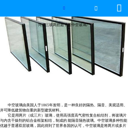


网站首页

菏泽三玻两腔超节能中空玻璃厂

世界杯官方网页版
菏泽三玻两腔超节能中空玻璃厂
产品中心
新闻中心
工程案例
厂房设备
视频中心
中空玻璃由美国人于1865年发明，是一种良好的隔热、隔音、美观适用、
联系我们
并可降低建筑物自重的新型建筑材料。
它是用两片（或三片）玻璃，使用高强度高气密性复合粘结剂，将玻璃片
与内含干燥剂的铝合金框架粘结，制成的 能隔音隔热玻璃。中空玻璃多种性能
优越于普通双层玻璃，因此得到了世界各国的认可，中空玻璃是将两片或多片