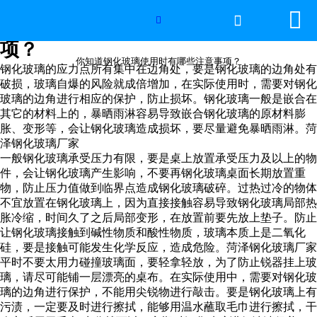


网站首页

你知道钢化玻璃使用时有哪些注意事

项？
世界杯官方网页版
你知道钢化玻璃使用时有哪些注意事项？
钢化玻璃的应力点所有集中在边角处，要是钢化玻璃的边角处有
破损，玻璃自爆的风险就成倍增加，在实际使用时，需要对钢化
产品中心
玻璃的边角进行相应的保护，防止损坏。钢化玻璃一般是嵌合在
其它的材料上的，暴晒雨淋容易导致嵌合钢化玻璃的原材料膨
新闻中心
胀、变形等，会让钢化玻璃造成损坏，要尽量避免暴晒雨淋。菏
泽钢化玻璃厂家
一般钢化玻璃承受压力有限，要是桌上放置承受压力及以上的物
工程案例
件，会让钢化玻璃产生影响，不要再钢化玻璃桌面长期放置重
物，防止压力值做到临界点造成钢化玻璃破碎。过热过冷的物体
厂房设备
不宜放置在钢化玻璃上，因为直接接触容易导致钢化玻璃局部热
胀冷缩，时间久了之后局部变形，在放置前要先放上垫子。防止
让钢化玻璃接触到碱性物质和酸性物质，玻璃本质上是二氧化
视频中心
硅，要是接触可能发生化学反应，造成危险。菏泽钢化玻璃厂家
平时不要太用力碰撞玻璃面，要轻拿轻放，为了防止锐器挂上玻
联系我们
璃，请尽可能铺一层漂亮的桌布。在实际使用中，需要对钢化玻
璃的边角进行保护，不能用尖锐物进行敲击。要是钢化玻璃上有
污渍，一定要及时进行擦拭，能够用温水蘸取毛巾进行擦拭，干