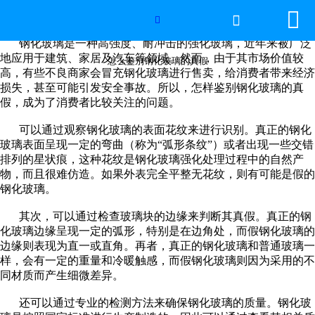


网站首页

怎么鉴别钢化玻璃的真假

钢化玻璃是一种高强度、耐冲击的强化玻璃，近年来被广泛
世界杯官方网页版
地应用于建筑、家居及汽车等领域。然而，由于其市场价值较
怎么鉴别钢化玻璃的真假
高，有些不良商家会冒充钢化玻璃进行售卖，给消费者带来经济
损失，甚至可能引发安全事故。所以，怎样鉴别钢化玻璃的真
产品中心
假，成为了消费者比较关注的问题。
新闻中心
可以通过观察钢化玻璃的表面花纹来进行识别。真正的钢化
玻璃表面呈现一定的弯曲（称为“弧形条纹”）或者出现一些交错
排列的星状痕，这种花纹是钢化玻璃强化处理过程中的自然产
工程案例
物，而且很难仿造。如果外表完全平整无花纹，则有可能是假的
钢化玻璃。
厂房设备
其次，可以通过检查玻璃块的边缘来判断其真假。真正的钢
化玻璃边缘呈现一定的弧形，特别是在边角处，而假钢化玻璃的
视频中心
边缘则表现为直一或直角。再者，真正的钢化玻璃和普通玻璃一
样，会有一定的重量和冷暖触感，而假钢化玻璃则因为采用的不
联系我们
同材质而产生细微差异。
还可以通过专业的检测方法来确保钢化玻璃的质量。钢化玻