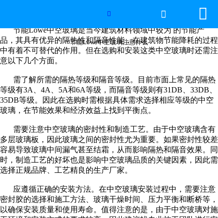


网站首页

节能Lowe中空玻璃注意什么

节能
Lowe
中空玻璃是当今建筑材料领域中较为 的节能产
世界杯官方网页版
品，其具有优异的隔热性和隔音性能，在建筑物节能降耗的过程
节能Lowe中空玻璃注意什么
中有着不可替代的作用。但在选购和安装这类中空玻璃时还需注
意以下几个方面。
产品中心
需了解所需的隔热等级和隔音等级。目前市面上常见的隔热
新闻中心
等级有
3A
、
4A
、
5A
和
6A
等级，而隔音等级则有
31DB
、
33DB
、
35DB
等级。因此在选购时需根据具体需求选择相应等级的中空
玻璃，在节能效果和经济效益上找到平衡点。
工程案例
需要注意中空玻璃的密封性和制造工艺。由于中空玻璃含有
厂房设备
多层玻璃板，因此玻璃之间的密封性尤为重要。如果密封性较差
容易导致玻璃中间漏气甚至结霜，从而影响隔热和隔音效果。同
时，制造工艺的好坏也是影响中空玻璃品质的关键因素，因此需
视频中心
选择正规品牌、工艺精良的生产厂家。
联系我们
应遵循正确的安装方法。在中空玻璃安装过程中，需要注意
密封胶的选择和施工方法、玻璃干燥时间、压力平衡和断桥等，
以确保安装质量和使用寿命。值得注意的是，由于中空玻璃对施