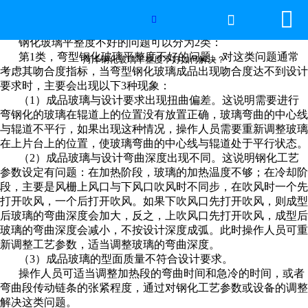


网站首页

菏泽钢化玻璃平整度不好如何解决？

钢化玻璃平整度不好的问题可以分为2类：
世界杯官方网页版
第1类，弯型钢化玻璃平整度不好的问题。对这类问题通常
菏泽钢化玻璃平整度不好如何解决？
考虑其吻合度指标，当弯型钢化玻璃成品出现吻合度达不到设计
要求时，主要会出现以下3种现象：
产品中心
（1）成品玻璃与设计要求出现扭曲偏差。这说明需要进行
弯钢化的玻璃在辊道上的位置没有放置正确，玻璃弯曲的中心线
新闻中心
与辊道不平行，如果出现这种情况，操作人员需要重新调整玻璃
在上片台上的位置，使玻璃弯曲的中心线与辊道处于平行状态。
工程案例
（2）成品玻璃与设计弯曲深度出现不同。这说明钢化工艺
参数设定有问题：在加热阶段，玻璃的加热温度不够；在冷却阶
段，主要是风栅上风口与下风口吹风时不同步，在吹风时一个先
厂房设备
打开吹风，一个后打开吹风。如果下吹风口先打开吹风，则成型
后玻璃的弯曲深度会加大，反之，上吹风口先打开吹风，成型后
视频中心
玻璃的弯曲深度会减小，不按设计深度成弧。此时操作人员可重
新调整工艺参数，适当调整玻璃的弯曲深度。
（3）成品玻璃的型面质量不符合设计要求。
联系我们
操作人员可适当调整加热段的弯曲时间和急冷的时间，或者
弯曲段传动链条的张紧程度，通过对钢化工艺参数或设备的调整
解决这类问题。