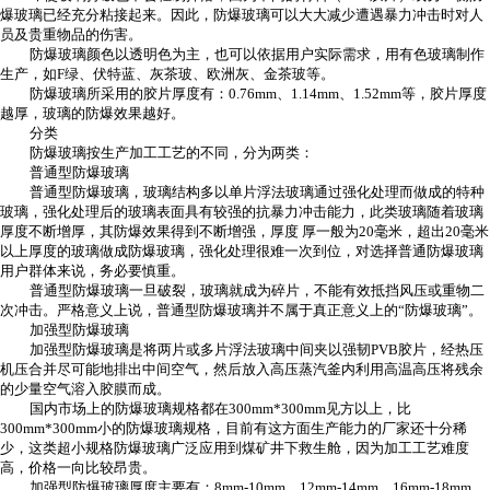
爆玻璃已经充分粘接起来。因此，防爆玻璃可以大大减少遭遇暴力冲击时对人
员及贵重物品的伤害。
防爆玻璃颜色以透明色为主，也可以依据用户实际需求，用有色玻璃制作
生产，如F绿、伏特蓝、灰茶玻、欧洲灰、金茶玻等。
防爆玻璃所采用的胶片厚度有：0.76mm、1.14mm、1.52mm等，胶片厚度
越厚，玻璃的防爆效果越好。
分类
防爆玻璃按生产加工工艺的不同，分为两类：
普通型防爆玻璃
普通型防爆玻璃，玻璃结构多以单片浮法玻璃通过强化处理而做成的特种
玻璃，强化处理后的玻璃表面具有较强的抗暴力冲击能力，此类玻璃随着玻璃
厚度不断增厚，其防爆效果得到不断增强，厚度 厚一般为20毫米，超出20毫米
以上厚度的玻璃做成防爆玻璃，强化处理很难一次到位，对选择普通防爆玻璃
用户群体来说，务必要慎重。
普通型防爆玻璃一旦破裂，玻璃就成为碎片，不能有效抵挡风压或重物二
次冲击。严格意义上说，普通型防爆玻璃并不属于真正意义上的“防爆玻璃”。
加强型防爆玻璃
加强型防爆玻璃是将两片或多片浮法玻璃中间夹以强韧PVB胶片，经热压
机压合并尽可能地排出中间空气，然后放入高压蒸汽釜内利用高温高压将残余
的少量空气溶入胶膜而成。
国内市场上的防爆玻璃规格都在300mm*300mm见方以上，比
300mm*300mm小的防爆玻璃规格，目前有这方面生产能力的厂家还十分稀
少，这类超小规格防爆玻璃广泛应用到煤矿井下救生舱，因为加工工艺难度
高，价格一向比较昂贵。
加强型防爆玻璃厚度主要有：8mm-10mm、12mm-14mm、16mm-18mm、