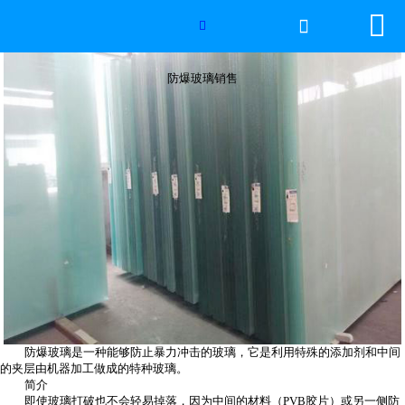


网站首页

防爆玻璃销售

世界杯官方网页版
防爆玻璃销售
产品中心
新闻中心
工程案例
厂房设备
视频中心
联系我们
防爆玻璃是一种能够防止暴力冲击的玻璃，它是利用特殊的添加剂和中间
的夹层由机器加工做成的特种玻璃。
简介
即使玻璃打破也不会轻易掉落，因为中间的材料（PVB胶片）或另一侧防