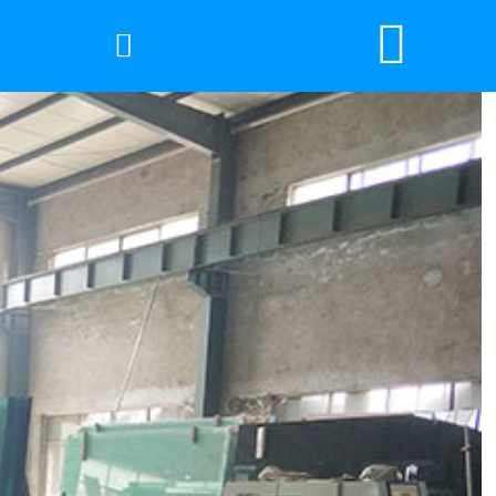


网站首页

世界杯官方网页版
产品中心
新闻中心
工程案例
厂房设备
视频中心
联系我们