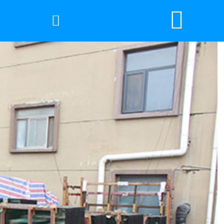


网站首页

世界杯官方网页版
产品中心
新闻中心
工程案例
厂房设备
视频中心
联系我们