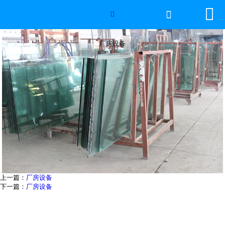


网站首页

厂房设备

世界杯官方网页版
厂房设备
产品中心
新闻中心
工程案例
厂房设备
视频中心
上一篇：
厂房设备
下一篇：
厂房设备
联系我们