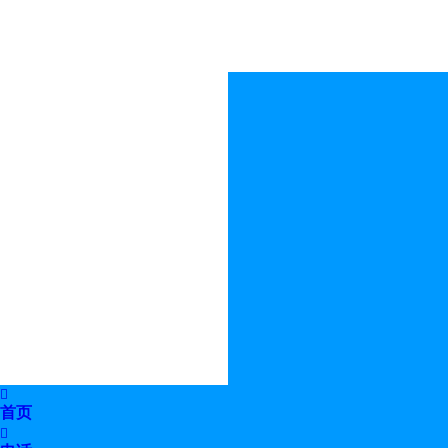

首页
