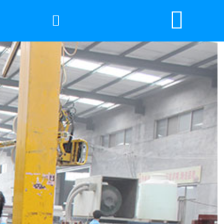


网站首页

世界杯官方网页版
产品中心
新闻中心
工程案例
厂房设备
视频中心
联系我们